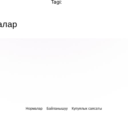
Tagi:
алар
Нормалар
Байланышуу
Купуялык саясаты