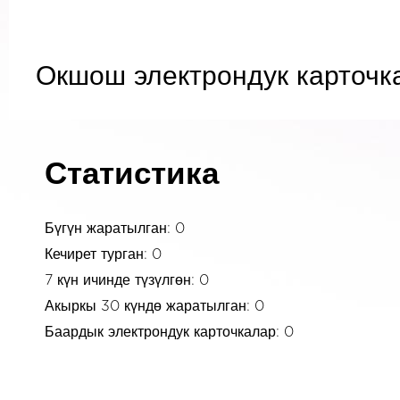
Окшош электрондук карточк
Статистика
Бүгүн жаратылган: 0
Кечирет турган: 0
7 күн ичинде түзүлгөн: 0
Акыркы 30 күндө жаратылган: 0
Баардык электрондук карточкалар: 0