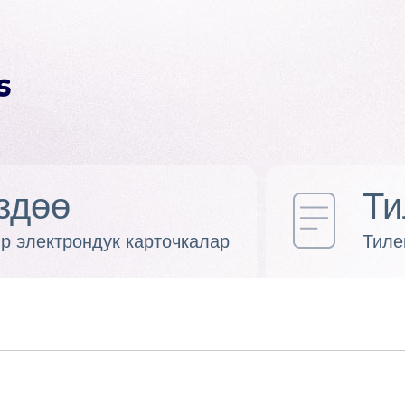
здөө
Ти
р электрондук карточкалар
Тиле