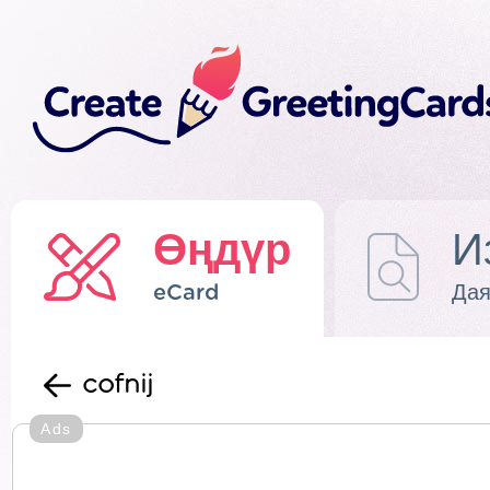
Өңдүр
И
eCard
Дая
cofnij
Ads