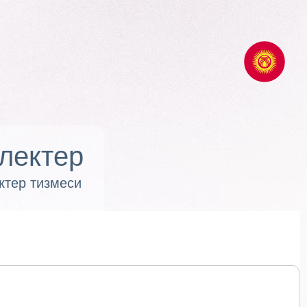
лектер
ктер тизмеси