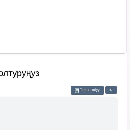
олтуруңуз
Тилек табуу
↻