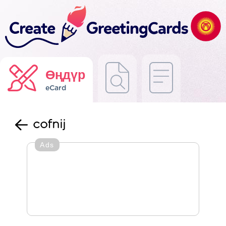
Өңдүр
eCard
cofnij
Ads