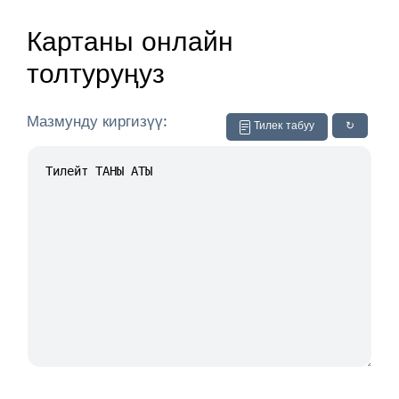
Картаны онлайн
толтуруңуз
Мазмунду киргизүү:
Тилек табуу
↻