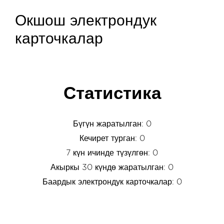
Окшош электрондук
карточкалар
Статистика
Бүгүн жаратылган: 0
Кечирет турган: 0
7 күн ичинде түзүлгөн: 0
Акыркы 30 күндө жаратылган: 0
Баардык электрондук карточкалар: 0