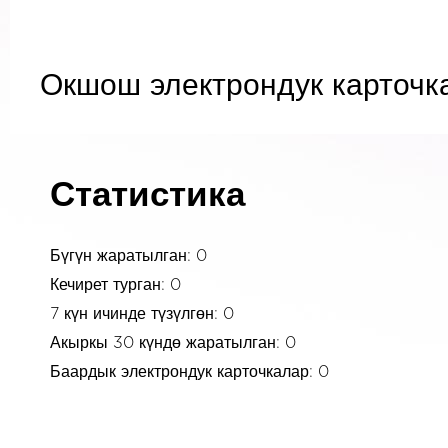
Окшош электрондук карточк
Статистика
Бүгүн жаратылган: 0
Кечирет турган: 0
7 күн ичинде түзүлгөн: 0
Акыркы 30 күндө жаратылган: 0
Баардык электрондук карточкалар: 0