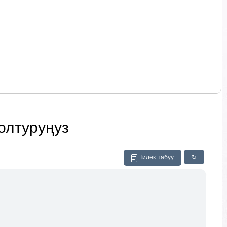
олтуруңуз
Тилек табуу
↻