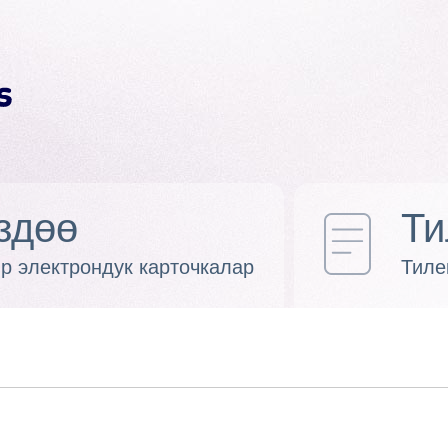
здөө
Ти
р электрондук карточкалар
Тиле