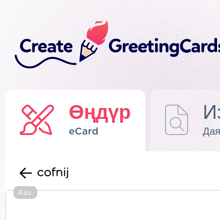
Өңдүр
И
eCard
Дая
cofnij
Ads