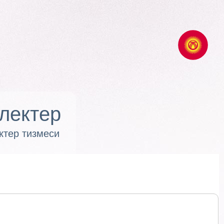
лектер
ктер тизмеси