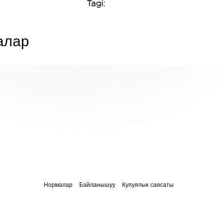
Tagi:
алар
Нормалар
Байланышуу
Купуялык саясаты