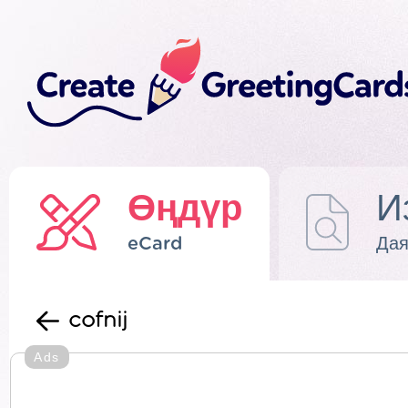
Өңдүр
И
eCard
Дая
cofnij
Ads