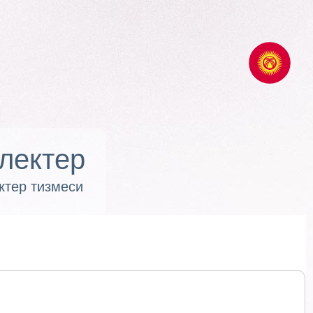
лектер
ктер тизмеси