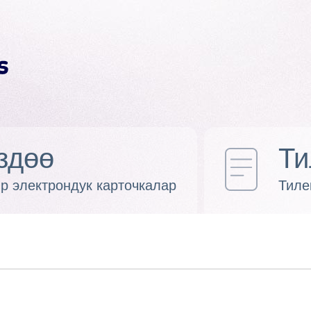
здөө
Ти
р электрондук карточкалар
Тиле