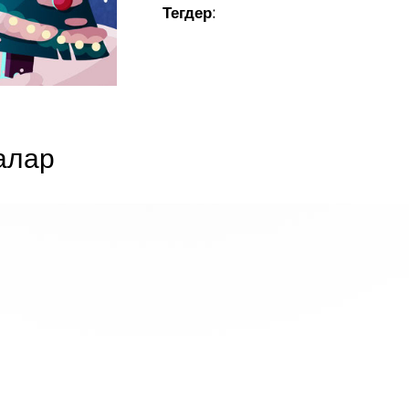
Тегдер:
алар