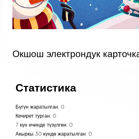
Окшош электрондук карточк
Статистика
Бүгүн жаратылган: 0
Кечирет турган: 0
7 күн ичинде түзүлгөн: 0
Акыркы 30 күндө жаратылган: 0