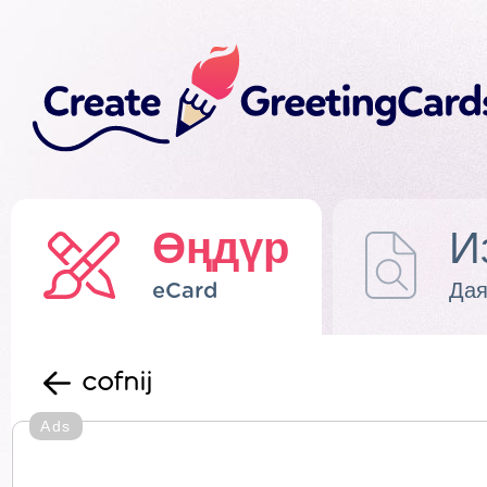
Өңдүр
И
eCard
Дая
cofnij
Ads