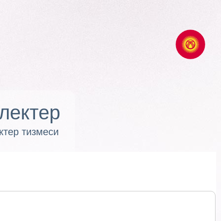
лектер
ктер тизмеси