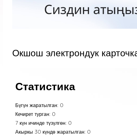
Окшош электрондук карточк
Статистика
Бүгүн жаратылган: 0
Кечирет турган: 0
7 күн ичинде түзүлгөн: 0
Акыркы 30 күндө жаратылган: 0