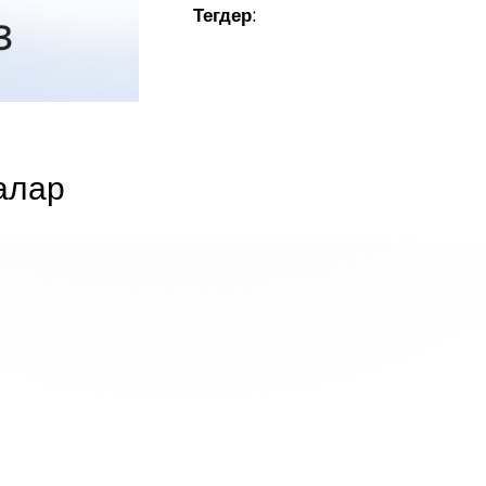
Тегдер:
алар