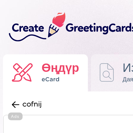
Өңдүр
И
eCard
Дая
cofnij
Ads