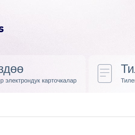
здөө
Ти
р электрондук карточкалар
Тиле