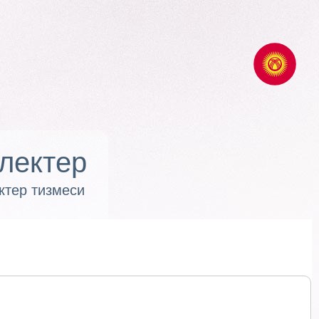
лектер
ктер тизмеси