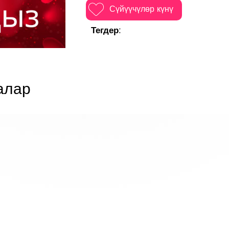
Сүйүүчүлөр күнү
Тегдер:
алар