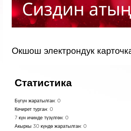
Окшош электрондук карточк
Статистика
Бүгүн жаратылган: 0
Кечирет турган: 0
7 күн ичинде түзүлгөн: 0
Акыркы 30 күндө жаратылган: 0