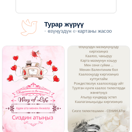
Турар жүрүү
- өзүңүздүн e-картаны жасоо