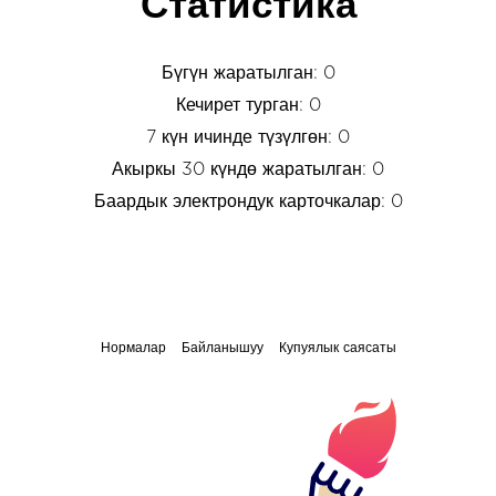
Статистика
Бүгүн жаратылган: 0
Кечирет турган: 0
7 күн ичинде түзүлгөн: 0
Акыркы 30 күндө жаратылган: 0
Баардык электрондук карточкалар: 0
Нормалар
Байланышуу
Купуялык саясаты