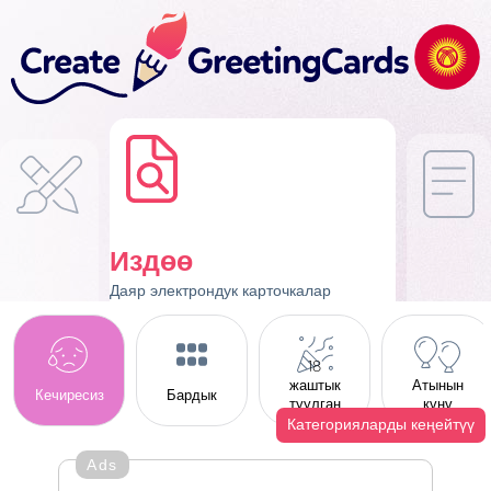
Издөө
Даяр электрондук карточкалар
18
жаштык
Атынын
Кечиресиз
Бардык
туулган
күнү
күнү
Категорияларды кеңейтүү
Ads