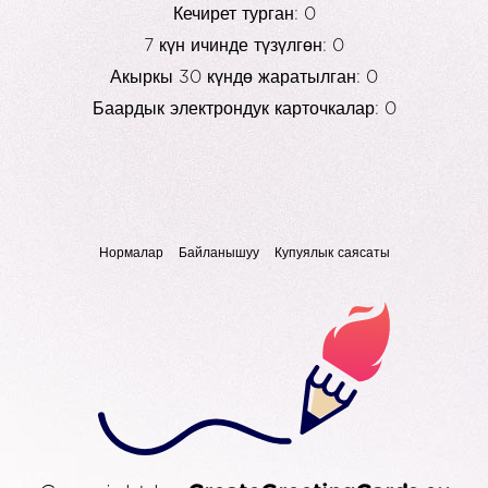
Кечирет турган: 0
7 күн ичинде түзүлгөн: 0
Акыркы 30 күндө жаратылган: 0
Баардык электрондук карточкалар: 0
Нормалар
Байланышуу
Купуялык саясаты