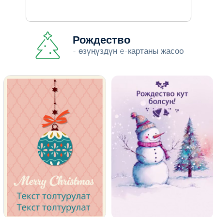
Рождество
- өзүңүздүн e-картаны жасоо